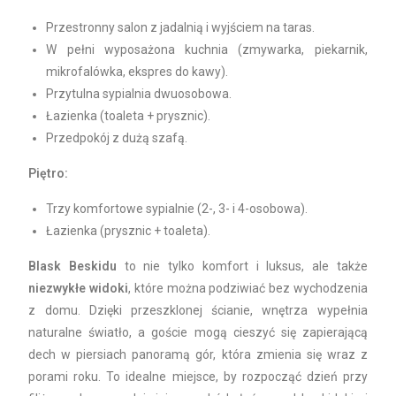
Przestronny salon z jadalnią i wyjściem na taras.
W pełni wyposażona kuchnia (zmywarka, piekarnik,
mikrofalówka, ekspres do kawy).
Przytulna sypialnia dwuosobowa.
Łazienka (toaleta + prysznic).
Przedpokój z dużą szafą.
Piętro:
Trzy komfortowe sypialnie (2-, 3- i 4-osobowa).
Łazienka (prysznic + toaleta).
Blask Beskidu
to nie tylko komfort i luksus, ale także
niezwykłe widoki
, które można podziwiać bez wychodzenia
z domu. Dzięki przeszklonej ścianie, wnętrza wypełnia
naturalne światło, a goście mogą cieszyć się zapierającą
dech w piersiach panoramą gór, która zmienia się wraz z
porami roku. To idealne miejsce, by rozpocząć dzień przy