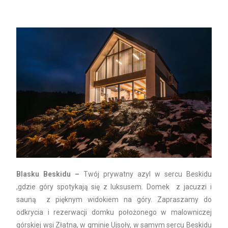
Blasku Beskidu –
Twój prywatny azyl w sercu Beskidu
,gdzie góry spotykają się z luksusem. Domek z jacuzzi i
sauną z pięknym widokiem na góry. Zapraszamy do
odkrycia i rezerwacji domku położonego w malowniczej
górskiej wsi Złatna, w gminie Ujsoły, w samym sercu Beskidu